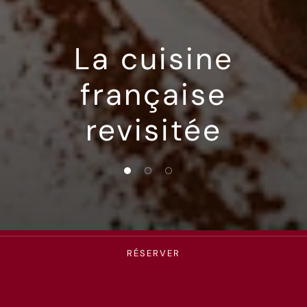
La cuisine
française
revisitée
1 of 3
2 of 3
3 of 3
RÉSERVER
À propos de nous